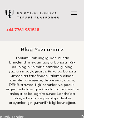
PSİKOLOG LONDRA
TERAPİ PLATFORMU
+44 7761 931518
Blog Yazılarımız
Toplumu ruh sağlığı konusunda
bilinçlendirmek amacıyla, Londra Türk
psikolog ekibimizin hazırladığı blog
yazılarını paylaşıyoruz. Psikolog Londra
uzmanları tarafından kaleme alınan
içerikler; anksiyete, depresyon, otizm,
DEHB, travma, ilişki sorunları ve çocuk-
ergen psikolojisi gibi konularda bilimsel ve
anlaşılır psiko-eğitim sunar. Londra’da
Türkçe terapi ve psikolojik destek
arayanlar için güvenilir bilgi kaynağıdır.
Klinik Tanılar