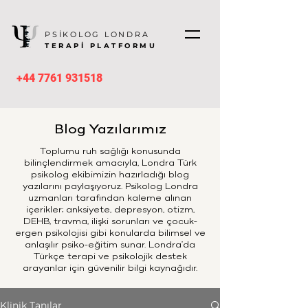
PSİKOLOG LONDRA
TERAPİ PLATFORMU
+44 7761 931518
Blog Yazılarımız
Toplumu ruh sağlığı konusunda
bilinçlendirmek amacıyla, Londra Türk
psikolog ekibimizin hazırladığı blog
yazılarını paylaşıyoruz. Psikolog Londra
uzmanları tarafından kaleme alınan
içerikler; anksiyete, depresyon, otizm,
DEHB, travma, ilişki sorunları ve çocuk-
ergen psikolojisi gibi konularda bilimsel ve
anlaşılır psiko-eğitim sunar. Londra’da
Türkçe terapi ve psikolojik destek
arayanlar için güvenilir bilgi kaynağıdır.
Klinik Tanılar