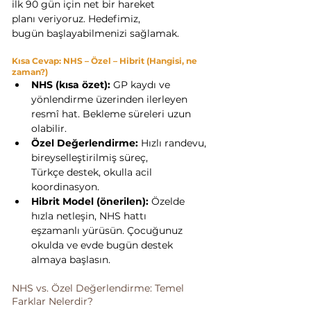
ilk 90 gün için net bir hareket 
planı veriyoruz. Hedefimiz, 
bugün başlayabilmenizi sağlamak.
Kısa Cevap: NHS – Özel – 
Hibrit
 (Hangisi, ne 
zaman?)
NHS (kısa özet):
 GP kaydı ve 
yönlendirme üzerinden ilerleyen 
resmî hat. Bekleme süreleri uzun 
olabilir.
Özel Değerlendirme:
 Hızlı randevu, 
bireyselleştirilmiş süreç, 
Türkçe destek, okulla acil 
koordinasyon.
Hibrit Model (önerilen):
 Özelde 
hızla netleşin, NHS hattı 
eşzamanlı yürüsün. Çocuğunuz 
okulda ve evde bugün destek 
almaya başlasın.
NHS vs. Özel Değerlendirme: Temel 
Farklar Nelerdir?