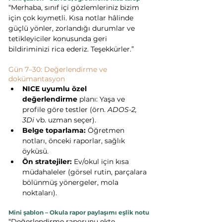
“Merhaba, sınıf içi gözlemleriniz bizim 
için çok kıymetli. Kısa notlar hâlinde 
güçlü yönler, zorlandığı durumlar ve 
tetikleyiciler konusunda geri 
bildiriminizi rica ederiz. Teşekkürler.”
Gün 7–30: Değerlendirme ve 
dokümantasyon
NICE uyumlu özel 
değerlendirme
 planı: Yaşa ve 
profile göre testler (örn. 
ADOS-2, 
3Di
 vb. uzman seçer).
Belge toparlama:
 Öğretmen 
notları, önceki raporlar, sağlık 
öyküsü.
Ön stratejiler:
 Ev/okul için kısa 
müdahaleler (görsel rutin, parçalara 
bölünmüş yönergeler, mola 
noktaları).
Mini şablon – Okula rapor paylaşımı eşlik notu
“Değerlendirme raporunu ekte 