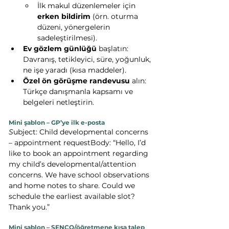
İlk makul düzenlemeler için 
erken bildirim
 (örn. oturma 
düzeni, yönergelerin 
sadeleştirilmesi).
Ev gözlem günlüğü
 başlatın: 
Davranış, tetikleyici, süre, yoğunluk, 
ne işe yaradı (kısa maddeler).
Özel ön görüşme randevusu
 alın: 
Türkçe danışmanla kapsamı ve 
belgeleri netleştirin.
Mini şablon – GP’ye ilk e-posta
S
ubject: Child developmental concerns 
– appointment requestBody: “Hello, I’d 
like to book an appointment regarding 
my child’s developmental/attention 
concerns. We have school observations 
and home notes to share. Could we 
schedule the earliest available slot? 
Thank you.”
Mini şablon – SENCO/öğretmene kısa talep