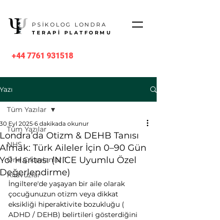
PSİKOLOG LONDRA
TERAPİ PLATFORMU
+44 7761 931518
Yazı
Tüm Yazılar
30 Eyl 2025
6 dakikada okunur
Tüm Yazılar
Londra’da Otizm & DEHB Tanısı
NHS
Almak: Türk Aileler İçin 0–90 Gün
Yol Haritası (NICE Uyumlu Özel
Öne Çıkarılanlar 1
Değerlendirme)
Kılavuzlar
İngiltere'de yaşayan bir aile olarak 
çocuğunuzun otizm veya dikkat 
eksikliği hiperaktivite bozukluğu ( 
ADHD / DEHB) belirtileri gösterdiğini 