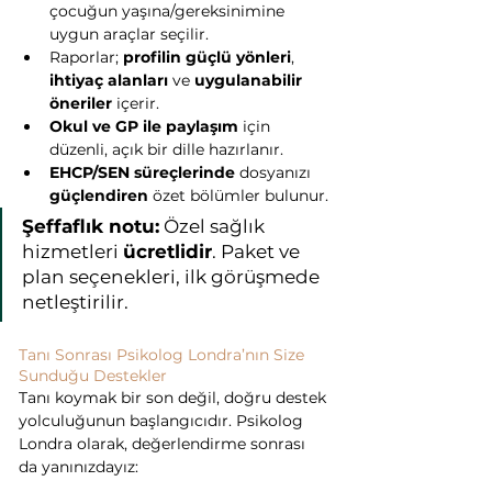
çocuğun yaşına/gereksinimine 
uygun araçlar seçilir.
Raporlar; 
profilin güçlü yönleri
, 
ihtiyaç alanları
 ve 
uygulanabilir 
öneriler
 içerir.
Okul ve GP ile paylaşım
 için 
düzenli, açık bir dille hazırlanır.
EHCP/SEN süreçlerinde
 dosyanızı 
güçlendiren
 özet bölümler bulunur.
Şeffaflık notu:
 Özel sağlık 
hizmetleri 
ücretlidir
. Paket ve 
plan seçenekleri, ilk görüşmede 
netleştirilir.
Tanı Sonrası Psikolog Londra’nın Size 
Sunduğu Destekler
Tanı koymak bir son değil, doğru destek 
yolculuğunun başlangıcıdır. Psikolog 
Londra olarak, değerlendirme sonrası 
da yanınızdayız: