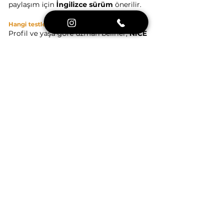
paylaşım için 
İngilizce sürüm
 önerilir.
Hangi testler kullanılıyor?
Profil ve yaşa göre uzman belirler; 
NICE 
çerçevesi
 esas alınır (örn. ADOS-2, 3Di 
vb.).
Özel değerlendirmeden sonra NHS hattı 
nasıl ilerler?
GP/SENCO ile paylaşılan rapor, 
güncel 
durumu
 netleştirir; aileler eşzamanlı 
olarak her iki hattı da sürdürebilir.
EHCP’ye ne zaman başvurmalıyım?
Okul içi düzenlemeler başladıktan ve 
ihtiyaçlar kalıcı/günlük işlevselliği 
etkilediği görüldükten sonra 
okulla 
birlikte
 planlayın.
Okulda ilk hangi makul düzenlemeleri 
isteyebilirim?
Görsel yönergeler, görevleri parçalara 
bölme, kısa molalar, oturma düzeni, 