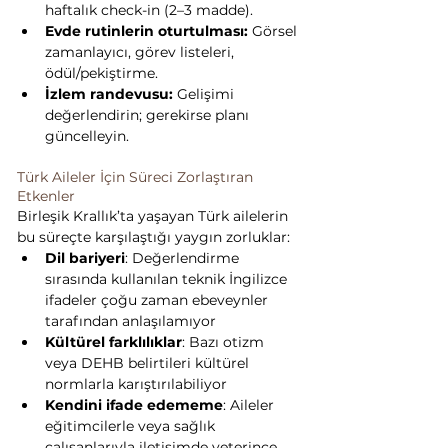
haftalık check-in (2–3 madde).
Evde rutinlerin oturtulması:
 Görsel 
zamanlayıcı, görev listeleri, 
ödül/pekiştirme.
İzlem randevusu:
 Gelişimi 
değerlendirin; gerekirse planı 
güncelleyin.
Türk Aileler İçin Süreci Zorlaştıran 
Etkenler
Birleşik Krallık’ta yaşayan Türk ailelerin 
bu süreçte karşılaştığı yaygın zorluklar:
Dil bariyeri
: Değerlendirme 
sırasında kullanılan teknik İngilizce 
ifadeler çoğu zaman ebeveynler 
tarafından anlaşılamıyor
Kültürel farklılıklar
: Bazı otizm 
veya DEHB belirtileri kültürel 
normlarla karıştırılabiliyor
Kendini ifade edememe
: Aileler 
eğitimcilerle veya sağlık 
çalışanlarıyla iletişimde yeterince 