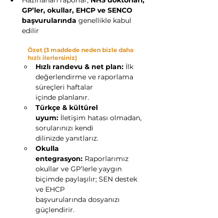
Hazırlanan raporlar, 
NHS doktorları, 
GP’ler, okullar, EHCP ve SENCO 
başvurularında
 genellikle kabul 
edilir
Özet (3 maddede neden bizle daha 
hızlı ilerlersiniz)
Hızlı randevu & net plan:
 İlk 
değerlendirme ve raporlama 
süreçleri haftalar 
içinde planlanır.
Türkçe & kültürel 
uyum: 
İletişim hatası olmadan, 
sorularınızı kendi 
dilinizde yanıtlarız.
Okulla 
entegrasyon:
 Raporlarımız 
okullar ve GP’lerle yaygın 
biçimde paylaşılır; SEN destek 
ve EHCP 
başvurularında dosyanızı 
güçlendirir.