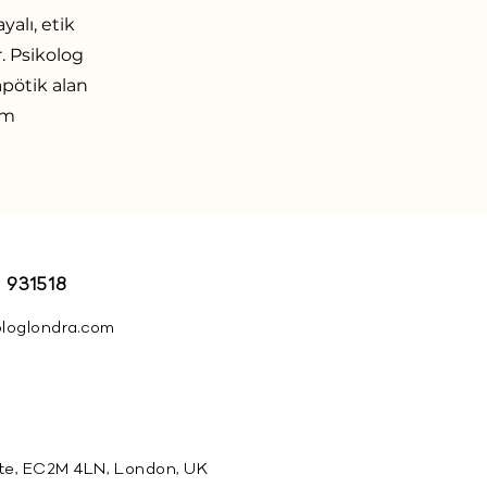
yalı, etik
. Psikolog
apötik alan
im
 931518
ologlondra.com
te, EC2M 4LN, London, UK