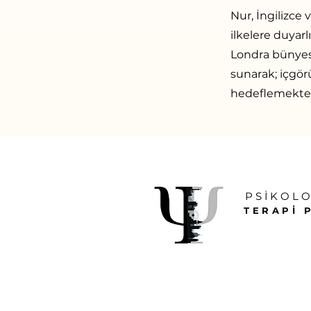
Nur, İngilizce 
ilkelere duyar
Londra bünyesi
sunarak; içgörü
hedeflemekted
PSİKOL
TERAPİ 