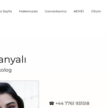
a Sayfa
Hakkımızda
Uzmanlarımız
ADHD
Otizm
anyalı
kolog
☎ +4
4 7761 931518