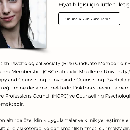
Fiyat bilgisi için lütfen ilet
Online & Yüz Yüze Terapi
ritish Psychological Society (BPS) Graduate Member’ıdır
tered Membership (GBC) sahibidir. Middlesex University
apy and Counselling bünyesinde Counselling Psycholog
 eğitimine devam etmektedir. Doktora sürecini tamaml
e Professions Council (HCPC)’ye Counselling Psychologis
emektedir.
n altında özel klinik uygulamalar ve klinik yerleştirmeler
 çiftlerle psikoterapi ve danışmanlık hizmeti sunmaktadır