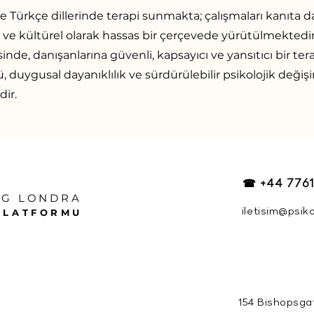
ve Türkçe dillerinde terapi sunmakta; çalışmaları kanıta da
lı ve kültürel olarak hassas bir çerçevede yürütülmektedir
nde, danışanlarına güvenli, kapsayıcı ve yansıtıcı bir ter
, duygusal dayanıklılık ve sürdürülebilir psikolojik değiş
ir.
☎ +44 7761
OG LONDRA
PLATFORMU
iletisim@psik
154 Bishopsga