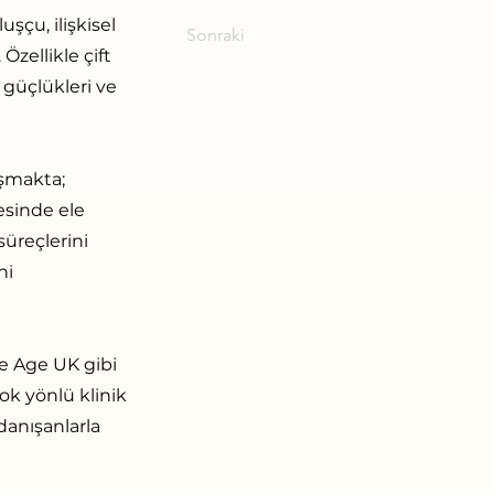
uşçu, ilişkisel
Sonraki
Özellikle çift
e güçlükleri ve
ışmakta;
vesinde ele
süreçlerini
ni
e Age UK gibi
ok yönlü klinik
danışanlarla