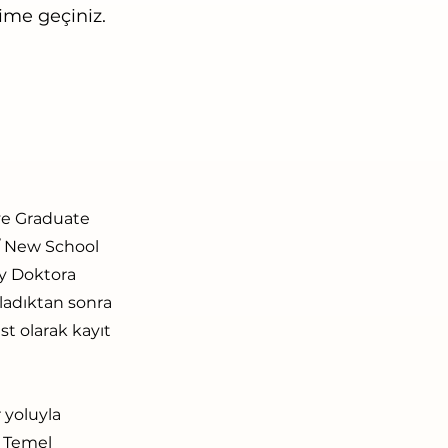
işime geçiniz.
 ve Graduate
 / New School
y Doktora
adıktan sonra
t olarak kayıt
 yoluyla
. Temel