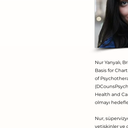
Nur Yanyalı, B
Basis for Char
of Psychother
(DCounsPsych)
Health and Car
olmayı hedefl
Nur, süpervizyo
yetişkinler ve