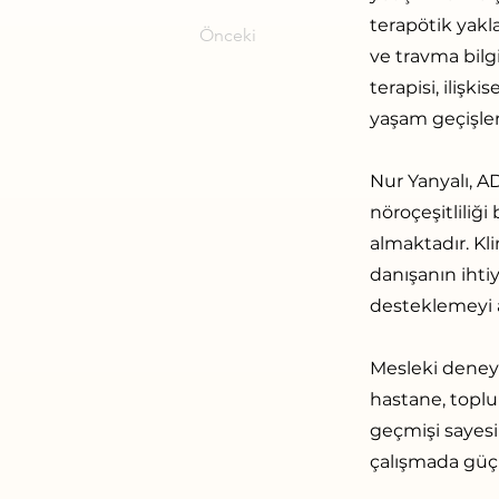
terapötik yakla
Önceki
ve travma bilgi
terapisi, ilişk
yaşam geçişler
Nur Yanyalı, A
nöroçeşitliliği
almaktadır. Kl
danışanın ihtiy
desteklemeyi 
Mesleki deneyi
hastane, toplu
geçmişi sayesin
çalışmada güçlü