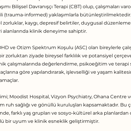
şımı Bilişsel Davranışçı Terapi (CBT) olup, çalışmaları varol
li (trauma-informed) yaklaşımlarla bütünleştirilmektedir. 
isel zorluklar, kaygı, depresif belirtiler, duygusal düzenlem
i alanlarında klinik deneyime sahiptir.
DHD ve Otizm Spektrum Koşulu (ASC) olan bireylerle çal
 bir zorluktan ziyade bireysel farklılık ve potansiyel çerçe
inik çalışmalarında değerlendirme, psikoeğitim ve terapi 
açlarına göre yapılandırarak, işlevselliği ve yaşam kalitesi
amaçlar.
mi; Moodist Hospital, Vizyon Psychiatry, Ohana Centre v
m ruh sağlığı ve gönüllü kuruluşları kapsamaktadır. Bu ç
de, farklı yaş grupları ve sosyo-kültürel arka planlardan 
 bir uyum ve klinik esneklik geliştirmiştir.