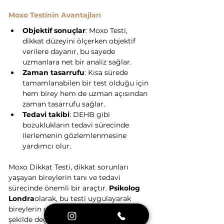
Moxo Testinin Avantajları
Objektif sonuçlar
: Moxo Testi, 
dikkat düzeyini ölçerken objektif 
verilere dayanır, bu sayede 
uzmanlara net bir analiz sağlar.
Zaman tasarrufu
: Kısa sürede 
tamamlanabilen bir test olduğu için 
hem birey hem de uzman açısından 
zaman tasarrufu sağlar.
Tedavi takibi
: DEHB gibi 
bozuklukların tedavi sürecinde 
ilerlemenin gözlemlenmesine 
yardımcı olur.
Moxo Dikkat Testi, dikkat sorunları 
yaşayan bireylerin tanı ve tedavi 
sürecinde önemli bir araçtır. 
Psikolog 
Londra
olarak, bu testi uygulayarak 
bireylerin dikkat düzeylerini objektif bir 
şekilde değerlendiriyor ve gerekli tedavi 