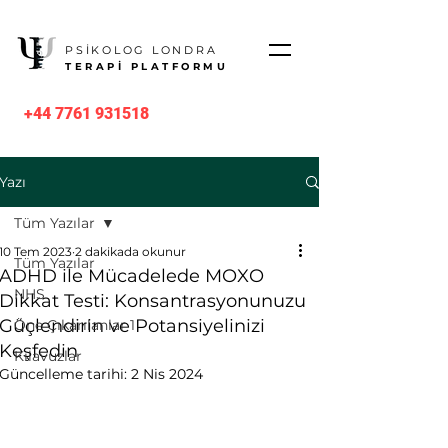
PSİKOLOG LONDRA
TERAPİ PLATFORMU
+44 7761 931518
Yazı
Tüm Yazılar
10 Tem 2023
2 dakikada okunur
Tüm Yazılar
ADHD ile Mücadelede MOXO
NHS
Dikkat Testi: Konsantrasyonunuzu
Güçlendirin ve Potansiyelinizi
Öne Çıkarılanlar 1
Keşfedin
Kılavuzlar
Güncelleme tarihi:
2 Nis 2024