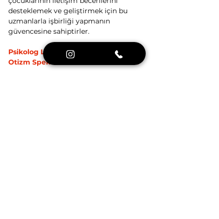
çocuklarının iletişim becerilerini 
desteklemek ve geliştirmek için bu 
uzmanlarla işbirliği yapmanın 
güvencesine sahiptirler.
Psikolog Londra Terapi Platformu: 
Otizm Spektrumunda Üstün Destek
Psikolog Londra  Terapi Platformu, 
otizm spektrumundaki çocuklara ve 
ailelerine sağladığı özel destekle 
tanınmış bir ekibe sahiptir. Platformun 
Dil ve Konuşma Terapisti Gizem 
Suyolcu, ve diğer uzmanları otizm 
spektrumundaki çocukların tüm  
ihtiyaçlarına özel bir ilgi 
göstermektedir ve ailelere bu zorlu 
süreçte kılavuzluk etmektedir.
Psikolog Londra Terapi Platformu, 
otizmli bireylerin iletişim becerilerini 
geliştirmelerine, günlük yaşamlarını 