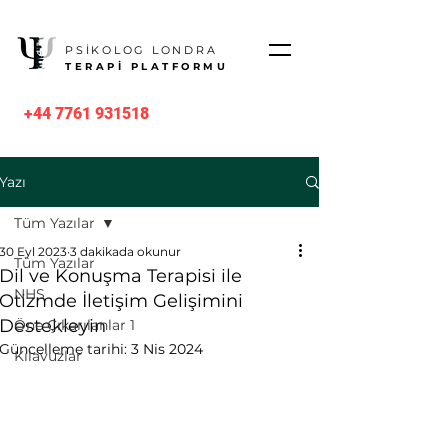
PSİKOLOG LONDRA
TERAPİ PLATFORMU
+44 7761 931518
Yazı
Tüm Yazılar
30 Eyl 2023
3 dakikada okunur
Tüm Yazılar
Dil ve Konuşma Terapisi ile
NHS
Otizmde İletişim Gelişimini
Destekleyin
Öne Çıkarılanlar 1
Güncelleme tarihi:
3 Nis 2024
Kılavuzlar