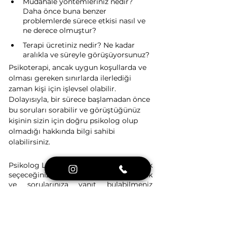
Müdahale yöntemleriniz nedir? 
Daha önce buna benzer 
problemlerde sürece etkisi nasıl ve 
ne derece olmuştur?
Terapi ücretiniz nedir? Ne kadar 
aralıkla ve süreyle görüşüyorsunuz?
Psikoterapi, ancak uygun koşullarda ve 
olması gereken sınırlarda ilerlediği 
zaman kişi için işlevsel olabilir. 
Dolayısıyla, bir sürece başlamadan önce 
bu soruları sorabilir ve görüştüğünüz 
kişinin sizin için doğru psikolog olup 
olmadığı hakkında bilgi sahibi 
olabilirsiniz. 
Psikolog Londra Terapi Platformu olarak 
seçeceğiniz psikoloğa destek olabilmek 
ve sorularınıza yanıt bulabilmeniz 
amacıyla ÖN GÖRÜŞMELERİ tamamen 
ÜCRETSİZ bir şekilde 
gerçekleştirebilirsiniz. Hemen 
+44 7761 
931518
 numaralı WhatsApp hattımıza 