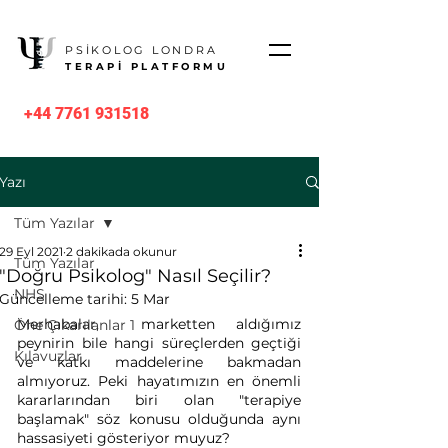
PSİKOLOG LONDRA
TERAPİ PLATFORMU
+44 7761 931518
Yazı
Tüm Yazılar
29 Eyl 2021
2 dakikada okunur
Tüm Yazılar
"Doğru Psikolog" Nasıl Seçilir?
NHS
Güncelleme tarihi:
5 Mar
Merhabalar,  marketten aldığımız 
Öne Çıkarılanlar 1
peynirin bile hangi süreçlerden geçtiği 
Kılavuzlar
ve katkı maddelerine bakmadan 
almıyoruz. Peki hayatımızın en önemli 
kararlarından biri olan "terapiye 
başlamak" söz konusu olduğunda aynı 
hassasiyeti gösteriyor muyuz? 