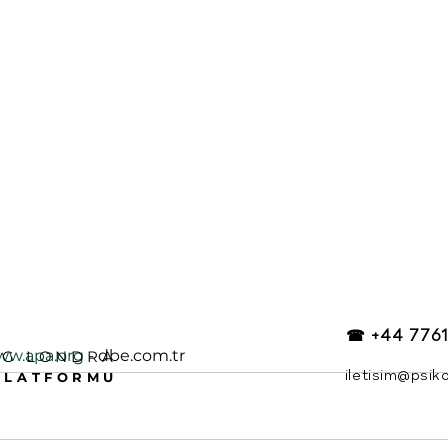
☎ +44 7761
ww.apa.org
 - dbe.com.tr
OG LONDRA
PLATFORMU
iletisim@psik