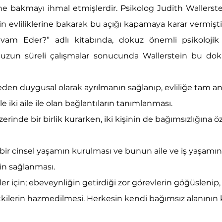
erine bakmayı ihmal etmişlerdir. Psikolog Judith Wallerst
ftin evliliklerine bakarak bu açığı kapamaya karar vermiştir. 
am Eder?” adlı kitabında, dokuz önemli psikolojik
 uzun süreli çalışmalar sonucunda Wallerstein bu doku
eden duygusal olarak ayrılmanın sağlanıp, evliliğe tam an
e iki aile ile olan bağlantıların tanımlanması.
erinde bir birlik kurarken, iki kişinin de bağımsızlığına ö
 bir cinsel yaşamın kurulması ve bunun aile ve iş yaşamı
n sağlanması.
er için; ebeveynliğin getirdiği zor görevlerin göğüslenip
 etkilerin hazmedilmesi. Herkesin kendi bağımsız alanının