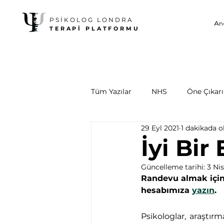
PSİKOLOG LONDRA
An
TERAPİ PLATFORMU
Tüm Yazılar
NHS
Öne Çıkarıl
29 Eyl 2021
1 dakikada 
İyi Bir 
Güncelleme tarihi:
3 Ni
Randevu almak için
hesabımıza 
yazın
.
Psikologlar, araştır