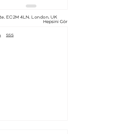
te, EC2M 4LN, London, UK
Hepsini Gör
ı
SSS