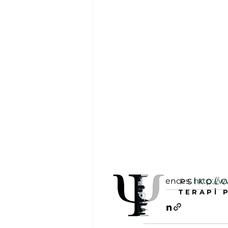
References: 
http://w
PSİKOL
TERAPİ 