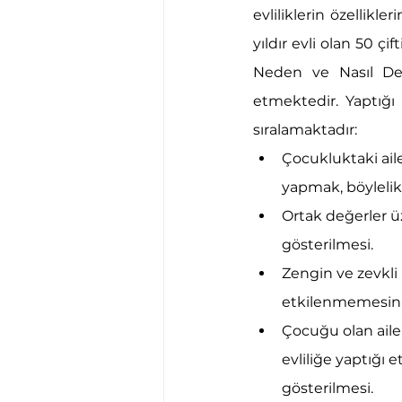
evliliklerin özellikl
yıldır evli olan 50 çi
Neden ve Nasıl Dev
etmektedir. Yaptığı
sıralamaktadır:
Çocukluktaki ail
yapmak, böylelikl
Ortak değerler üz
gösterilmesi.
Zengin ve zevkli
etkilenmemesini
Çocuğu olan ailel
evliliğe yaptığı
gösterilmesi.