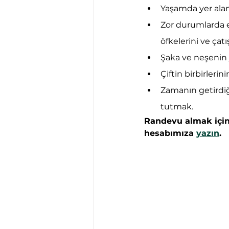
Yaşamda yer alan
Zor durumlarda evl
öfkelerini ve çatı
Şaka ve neşenin 
Çiftin birbirleri
Zamanın getirdiği
tutmak.
Randevu almak için
hesabımıza 
yazın
.