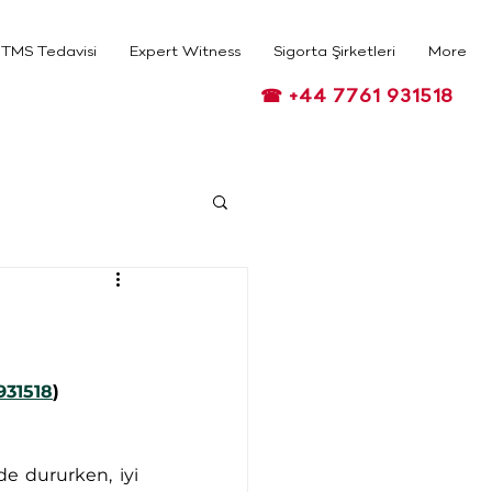
TMS Tedavisi
Expert Witness
Sigorta Şirketleri
More
☎ +44 7761 931518
931518
) 
e dururken, iyi 