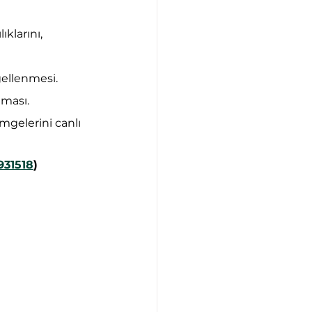
klarını, 
gellenmesi.
aması.
mgelerini canlı 
931518
) 