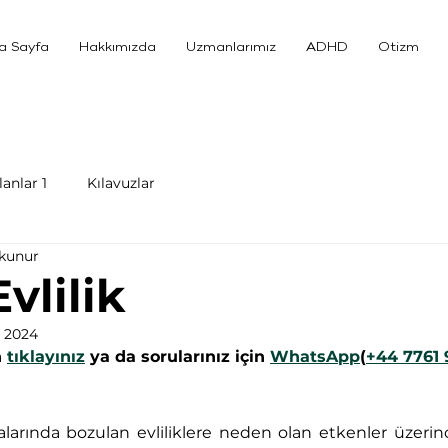
a Sayfa
Hakkımızda
Uzmanlarımız
ADHD
Otizm
anlar 1
Kılavuzlar
okunur
Evlilik
s 2024
 
tıklayınız
 ya da sorularınız için 
WhatsApp
(
+44 7761 
malarında bozulan evliliklere neden olan etkenler üzerind