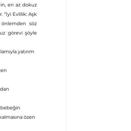
ein, en az dokuz 
“İyi Evlilik: Aşk 
 önlemden söz 
z görevi şöyle 
lamıyla yatırım 
zen 
ndan 
, bebeğin 
 kalmasına özen 