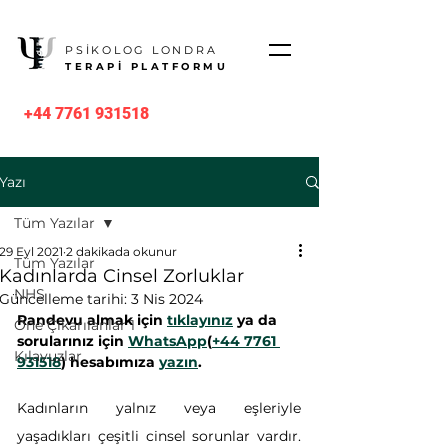
PSİKOLOG LONDRA
TERAPİ PLATFORMU
+44 7761 931518
Yazı
Tüm Yazılar
29 Eyl 2021
2 dakikada okunur
Tüm Yazılar
Kadınlarda Cinsel Zorluklar
NHS
Güncelleme tarihi:
3 Nis 2024
Randevu almak için 
tıklayınız
 ya da 
Öne Çıkarılanlar 1
sorularınız için 
WhatsApp
(
+44 7761 
Kılavuzlar
931518
) hesabımıza 
yazın
.
Kadınların yalnız veya eşleriyle 
yaşadıkları çeşitli cinsel sorunlar vardır. 