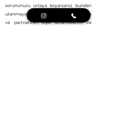
sorununuzu ortaya koyarsanız bundan 
utanmayacaklardır. Terapist orada kadın 
ve partnerinin ilişki dinamiklerini ve 
problemi etkileyen geri plandaki olayları 
anlamak için bulunmaktadır. Terapist 
size insan cinselliği ve cinsel işleyiş 
konusunda bilgi sağlayabilir ve 
sorularınızı cevaplayabilir.
Randevu almak için 
tıklayınız
 ya da 
sorularınız için 
WhatsApp
(
+44 7761 
931518
) hesabımıza 
yazın
.