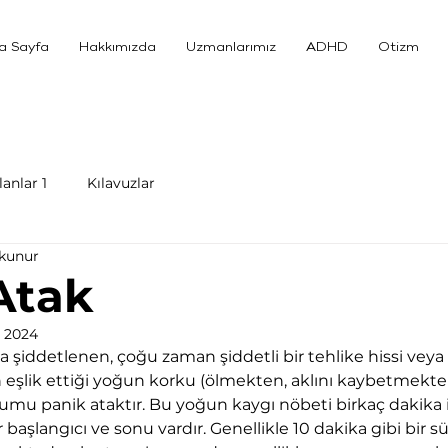
a Sayfa
Hakkımızda
Uzmanlarımız
ADHD
Otizm
anlar 1
Kılavuzlar
okunur
Atak
s 2024
la şiddetlenen, çoğu zaman şiddetli bir tehlike hissi vey
 eşlik ettiği yoğun korku (ölmekten, aklını kaybetmekten
umu panik ataktır. Bu yoğun kaygı nöbeti birkaç dakika il
bir başlangıcı ve sonu vardır. Genellikle 10 dakika gibi bir s