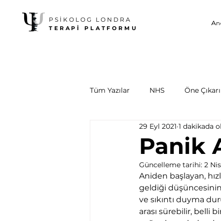
PSİKOLOG LONDRA
An
TERAPİ PLATFORMU
Tüm Yazılar
NHS
Öne Çıkarıl
29 Eyl 2021
1 dakikada 
Panik 
Güncelleme tarihi:
2 Ni
Aniden başlayan, hız
geldiği düşüncesinin
ve sıkıntı duyma dur
arası sürebilir, belli 