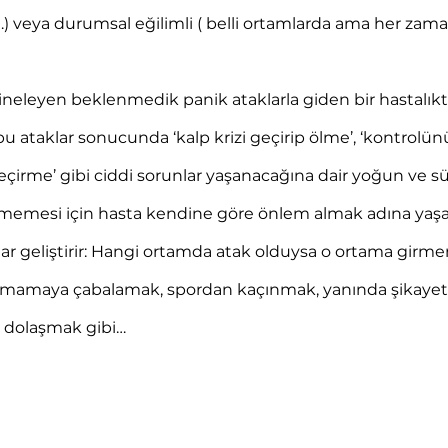
…) veya durumsal eğilimli ( belli ortamlarda ama her zam
neleyen beklenmedik panik ataklarla giden bir hastalıktır
bu ataklar sonucunda ‘kalp krizi geçirip ölme’, ‘kontrolünü 
 geçirme’ gibi ciddi sorunlar yaşanacağına dair yoğun ve sü
elmemesi için hasta kendine göre önlem almak adına yaş
lar geliştirir: Hangi ortamda atak olduysa o ortama girme
lmamaya çabalamak, spordan kaçınmak, yanında şikayetl
la dolaşmak gibi…