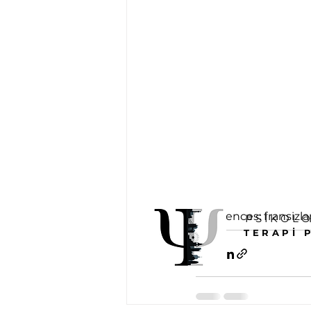
References: fransizl
PSİKOL
TERAPİ 