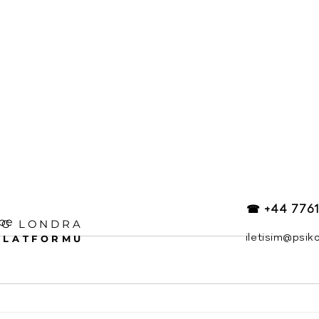
☎ +44 7761
ape
OG LONDRA
PLATFORMU
iletisim@psik