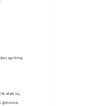
.
den ayrılmış 
nik atak üç 
k görünce, 