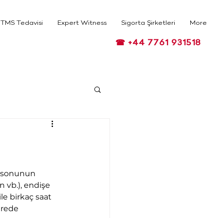
TMS Tedavisi
Expert Witness
Sigorta Şirketleri
More
☎ +44 7761 931518
a sonunun 
 vb.), endişe 
e birkaç saat 
ürede 