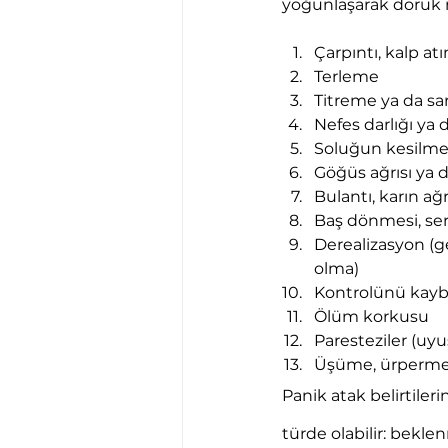
yoğunlaşarak doruk no
Çarpıntı, kalp a
Terleme
Titreme ya da sa
Nefes darlığı ya
Soluğun kesilme
Göğüs ağrısı ya d
Bulantı, karın ağr
Baş dönmesi, ser
Derealizasyon (g
olma)
Kontrolünü kaybe
Ölüm korkusu
Paresteziler (uy
Üşüme, ürperme 
Panik atak belirtiler
türde olabilir: bekl