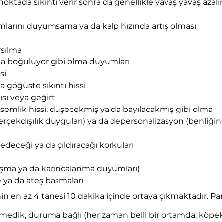
ktada sıkıntı verir sonra da genellikle yavaş yavaş azalır
tımlarını duyumsama ya da kalp hızında artış olması
rsılma
 da boğuluyor gibi olma duyumları
si
a göğüste sıkıntı hissi
ısı veya geğirti
semlik hissi, düşecekmiş ya da bayılacakmış gibi olma
erçekdışılık duyguları) ya da depersonalizasyon (benliğin
deceği ya da çıldıracağı korkuları
uşma ya da karıncalanma duyumları)
ya da ateş basmaları
inin en az 4 tanesi 10 dakika içinde ortaya çıkmaktadır. Pa
enmedik, duruma bağlı (her zaman belli bir ortamda: köpe