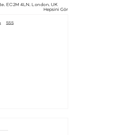
te, EC2M 4LN, London, UK
Hepsini Gör
ı
SSS