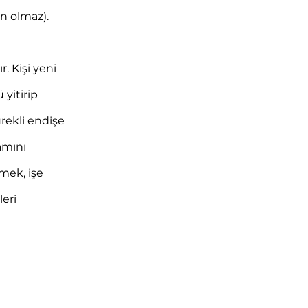
an olmaz).
. Kişi yeni 
yitirip 
rekli endişe 
amını 
mek, işe 
eri 