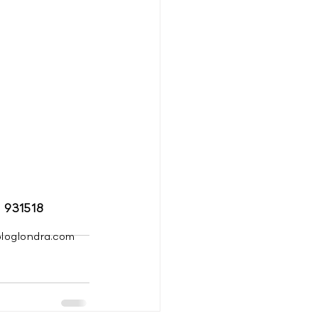
 931518
ologlondra.com